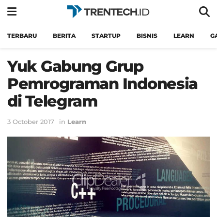
TERBARU
BERITA
STARTUP
BISNIS
LEARN
G
Yuk Gabung Grup
Pemrograman Indonesia
di Telegram
3 October 2017
in
Learn