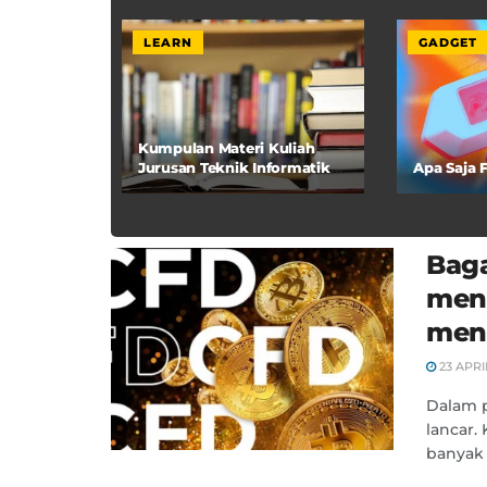
LEARN
GADGET
Kumpulan Materi Kuliah
Jurusan Teknik Informatika
Apa Saja F
dan Ilmu Komputer
Bag
meng
menu
23 APRI
Dalam p
lancar.
banyak 