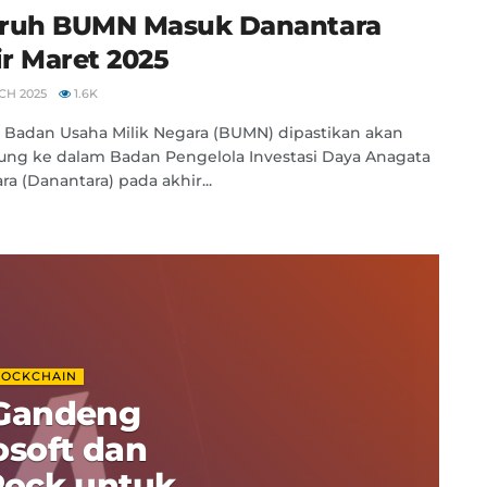
uruh BUMN Masuk Danantara
r Maret 2025
CH 2025
1.6K
 Badan Usaha Milik Negara (BUMN) dipastikan akan
ng ke dalam Badan Pengelola Investasi Daya Anagata
ra (Danantara) pada akhir...
LOCKCHAIN
 Gandeng
osoft dan
Rock untuk