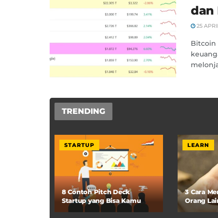
dan 
25 APRI
Bitcoin
keuanga
melonjak
TRENDING
STARTUP
LEARN
8 Contoh Pitch Deck
3 Cara M
Startup yang Bisa Kamu
Orang Lai
Pelajari
Fi Anda