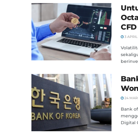
Untu
Octa
CFD
3 APRIL
Volatil
sekalig
berinves
Bank
Won 
24 MAR
Bank of
mengge
Digital