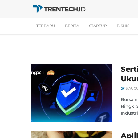
TERBARU
BERITA
STARTUP
BISNIS
Sert
Uku
15 AUGU
Bursa 
BingX b
Industr
Apli