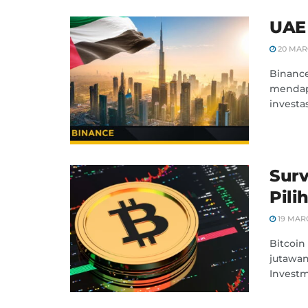
UAE 
20 MAR
Binance
mendapa
investas
Surv
Pili
19 MAR
Bitcoin 
jutawan
Investm