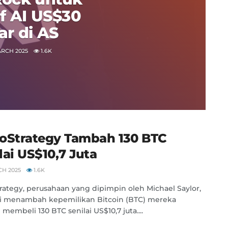
tif AI US$30
iar di AS
RCH 2025
1.6K
oStrategy Tambah 130 BTC
lai US$10,7 Juta
CH 2025
1.6K
rategy, perusahaan yang dipimpin oleh Michael Saylor,
i menambah kepemilikan Bitcoin (BTC) mereka
membeli 130 BTC senilai US$10,7 juta....