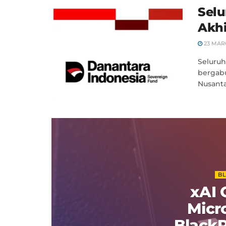
Sel
Akhi
23 MAR
Seluruh
bergabu
Nusanta
B
xAI
Micr
Black