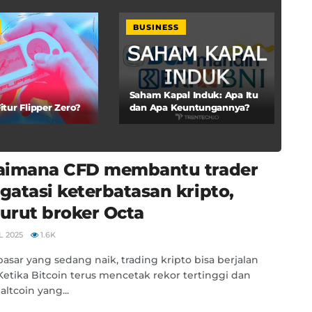
BUSINESS
Saham Kapal Induk: Apa Itu
itur Flipper Zero?
dan Apa Keuntungannya?
aimana CFD membantu trader
atasi keterbatasan kripto,
rut broker Octa
L 2025
1.6K
asar yang sedang naik, trading kripto bisa berjalan
 Ketika Bitcoin terus mencetak rekor tertinggi dan
altcoin yang...