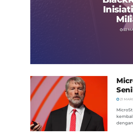
Inisia
Mil
22 MA
Micr
Seni
21 MAR
MicroSt
kembal
dengan 