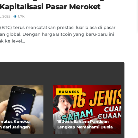
Kapitalisasi Pasar Meroket
L 2025
1.7K
 (BTC) terus mencatatkan prestasi luar biasa di pasar
n global. Dengan harga Bitcoin yang baru-baru ini
 ke level...
BUSINESS
emutus Koneksi
16 Jenis Saham: Panduan
n dari Jaringan Wi-
Lengkap Memahami Dunia
Investasi