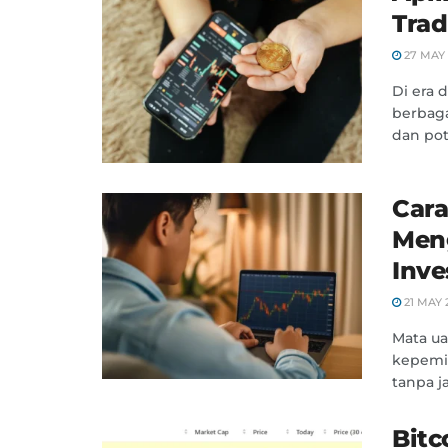
Trad
27 MAY 
Di era d
berbaga
dan pot
Cara
Men
Inve
21 MAY 
Mata ua
kepemil
tanpa j
Bitc