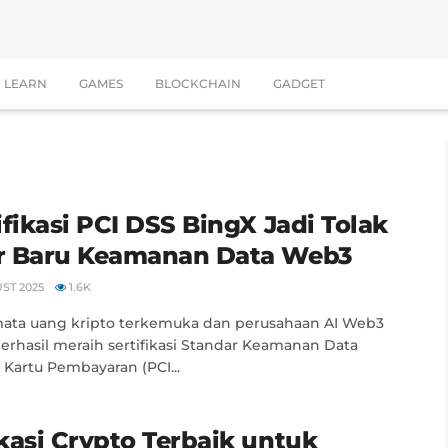
LEARN
GAMES
BLOCKCHAIN
GADGET
ifikasi PCI DSS BingX Jadi Tolak
r Baru Keamanan Data Web3
ST 2025
1.6K
mata uang kripto terkemuka dan perusahaan AI Web3
erhasil meraih sertifikasi Standar Keamanan Data
i Kartu Pembayaran (PCI...
kasi Crypto Terbaik untuk