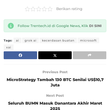
Berikan rating
Follow Trentech.id di Google News, Klik
DI SINI
Tags:
ai
grok ai
kecerdasan buatan
microsoft
xai
Previous Post
MicroStrategy Tambah 130 BTC Senilai US$10,7
Juta
Next Post
Seluruh BUMN Masuk Danantara Akhir Maret
2025