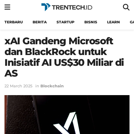
TERBARU
BERITA
STARTUP
BISNIS
LEARN
G
xAI Gandeng Microsoft
dan BlackRock untuk
Inisiatif AI US$30 Miliar di
AS
22 March 2025
in
Blockchain