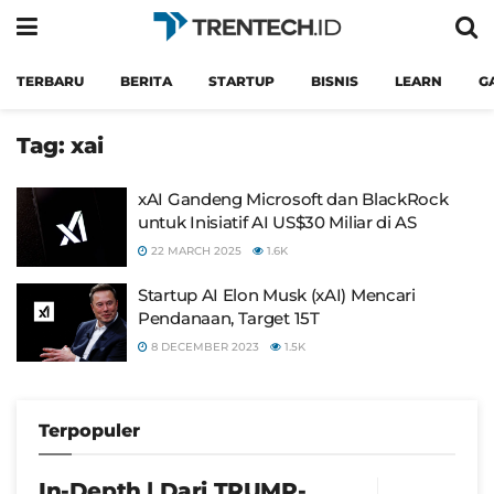
TERBARU
BERITA
STARTUP
BISNIS
LEARN
G
Tag:
xai
xAI Gandeng Microsoft dan BlackRock
untuk Inisiatif AI US$30 Miliar di AS
22 MARCH 2025
1.6K
Startup AI Elon Musk (xAI) Mencari
Pendanaan, Target 15T
8 DECEMBER 2023
1.5K
Terpopuler
In-Depth | Dari TRUMP-