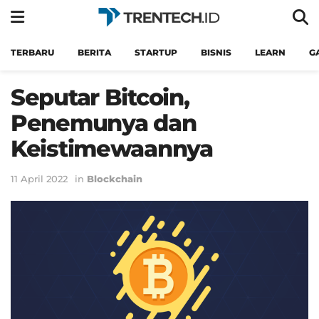
TERBARU
BERITA
STARTUP
BISNIS
LEARN
G
Seputar Bitcoin,
Penemunya dan
Keistimewaannya
11 April 2022
in
Blockchain