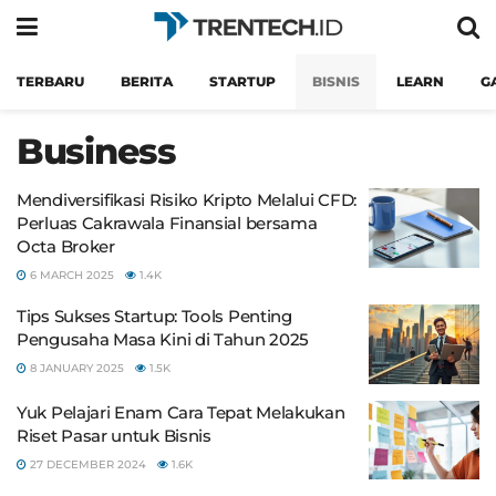
TERBARU
BERITA
STARTUP
BISNIS
LEARN
G
Business
Mendiversifikasi Risiko Kripto Melalui CFD:
Perluas Cakrawala Finansial bersama
Octa Broker
6 MARCH 2025
1.4K
Tips Sukses Startup: Tools Penting
Pengusaha Masa Kini di Tahun 2025
8 JANUARY 2025
1.5K
Yuk Pelajari Enam Cara Tepat Melakukan
Riset Pasar untuk Bisnis
27 DECEMBER 2024
1.6K