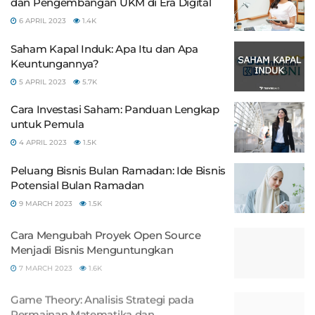
dan Pengembangan UKM di Era Digital
6 APRIL 2023
1.4K
Saham Kapal Induk: Apa Itu dan Apa
Keuntungannya?
5 APRIL 2023
5.7K
Cara Investasi Saham: Panduan Lengkap
untuk Pemula
4 APRIL 2023
1.5K
Peluang Bisnis Bulan Ramadan: Ide Bisnis
Potensial Bulan Ramadan
9 MARCH 2023
1.5K
Cara Mengubah Proyek Open Source
Menjadi Bisnis Menguntungkan
7 MARCH 2023
1.6K
Game Theory: Analisis Strategi pada
Permainan Matematika dan