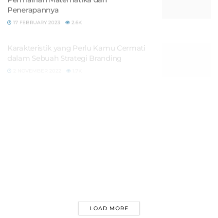
Penerapannya
17 FEBRUARY 2023
2.6K
Karakteristik yang Perlu Kamu Cermati
dalam Sebuah Strategi Branding
2 NOVEMBER 2022
1.7K
Rekomendasi Film Belajar Bisnis dari
Drama Korea
28 OCTOBER 2022
1.9K
4 Kebiasaan Mark Zuckerberg yang
Membuatnya Kaya di Usia Muda
11 APRIL 2022
2.3K
Kesalahan Umum yang Dilakukan
Founder Baru
8 APRIL 2022
1.5K
LOADING...