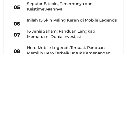
Seputar Bitcoin, Penemunya dan
Keistimewaannya
Inilah 15 Skin Paling Keren di Mobile Legends
16 Jenis Saham: Panduan Lengkap
Memahami Dunia Investasi
Hero Mobile Legends Terkuat: Panduan
Memilih Hero Terbaik untuk Kemenangan
Yuk Belajar Bikin Game dengan 10 Aplikasi
Membuat Game Tanpa Perlu Bisa Coding
Ini Dia 5 Hero Mobile Legends Unik yang
Paling Susah Dikuasai Pemain Baru
About
.
Contact
.
Partnership
.
Google News
.
Telegram