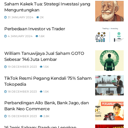
Saham Kakek Tua: Strategi Investasi yang
Menguntungkan
31 JANUARY 2024
2K
Perbedaan Investor vs Trader
4 JANUARY 2024
1.6K
William Tanuwijaya Jual Saham GOTO
Sebesar 746 Juta Lembar
19 DECEMBER 2023
1.5K
TikTok Resmi Pegang Kendali 75% Saham
Tokopedia
18 DECEMBER 2023
1.5K
Perbandingan Allo Bank, Bank Jago, dan
Bank Neo Commerce
15 DECEMBER 2023
2.8K
16 Jenis Saham: Panduan Lengkap