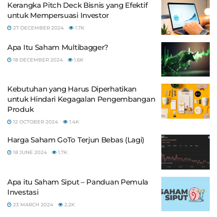
Kerangka Pitch Deck Bisnis yang Efektif
untuk Mempersuasi Investor
27 DECEMBER 2024
1.7K
Apa Itu Saham Multibagger?
18 DECEMBER 2024
1.6K
Kebutuhan yang Harus Diperhatikan
untuk Hindari Kegagalan Pengembangan
Produk
12 OCTOBER 2024
1.4K
Harga Saham GoTo Terjun Bebas (Lagi)
18 JUNE 2024
1.7K
Apa itu Saham Siput – Panduan Pemula
Investasi
23 MARCH 2024
2.2K