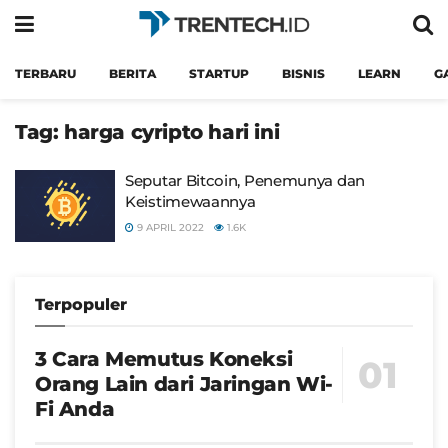
TERBARU
BERITA
STARTUP
BISNIS
LEARN
G
Tag:
harga cyripto hari ini
Seputar Bitcoin, Penemunya dan
Keistimewaannya
9 APRIL 2022
1.6K
Terpopuler
3 Cara Memutus Koneksi
Orang Lain dari Jaringan Wi-
Fi Anda