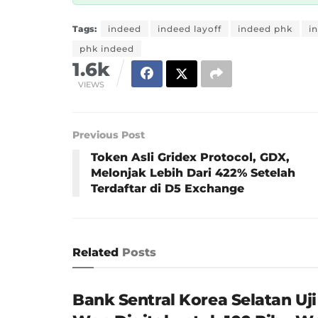
Tags:
indeed
indeed layoff
indeed phk
i
phk indeed
1.6k
VIEWS
Previous Post
Token Asli Gridex Protocol, GDX,
Melonjak Lebih Dari 422% Setelah
Terdaftar di D5 Exchange
Related
Posts
Bank Sentral Korea Selatan Uj