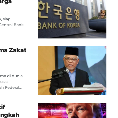
arga
, siap
Central Bank
ima Zakat
ama di dunia
Pusat
 Federal...
if
Langkah