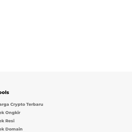
ools
arga Crypto Terbaru
ek Ongkir
ek Resi
ek Domain