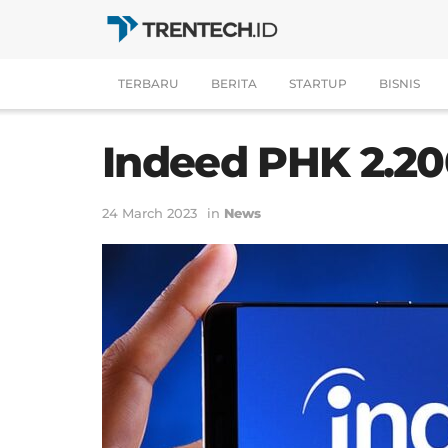
TERBARU
BERITA
STARTUP
BISNIS
Indeed PHK 2.2
24 March 2023
in
News