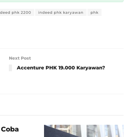
ndeed phk 2200
indeed phk karyawan
phk
Next Post
Accenture PHK 19.000 Karyawan?
i Coba