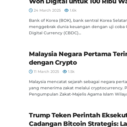
Won Digital untuk 100 Ribu W
24 March 2025
1.6k
Bank of Korea (BOK), bank sentral Korea Selatan
menggebrak dunia keuangan dengan uji coba 
Digital Currency (CBDC)...
Malaysia Negara Pertama Ter
dengan Crypto
11 March 2025
1.5k
Malaysia mencatat sejarah sebagai negara pert
yang menerima zakat melalui cryptocurrency. 
Pengumpulan Zakat-Majelis Agama Islam Wilayah
Trump Teken Perintah Eksekut
Cadangan Bitcoin Strategis: 