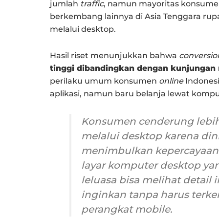
jumlah
traffic
, namun mayoritas konsumen
berkembang lainnya di Asia Tenggara rup
melalui desktop.
Hasil riset menunjukkan bahwa
conversio
tinggi dibandingkan
dengan kunjungan 
perilaku umum konsumen
online
Indonesi
aplikasi, namun baru belanja lewat kompu
Konsumen cenderung lebih 
melalui
desktop
karena din
menimbulkan kepercayaan 
layar komputer
desktop
yan
leluasa bisa melihat detail
inginkan tanpa harus terken
perangkat
mobile
.