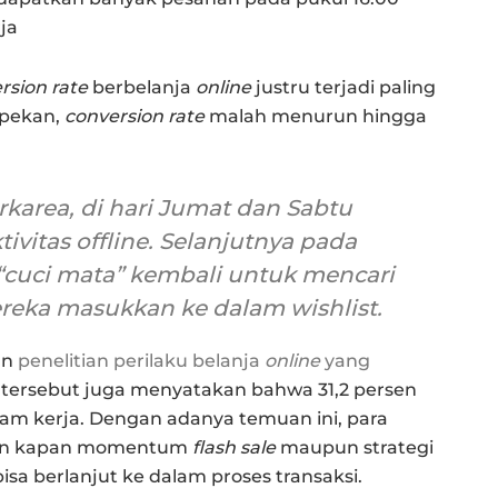
ja
rsion rate
berbelanja
online
justru terjadi paling
 pekan,
conversion rate
malah menurun hingga
karea, di hari Jumat dan Sabtu
ivitas
offline.
Selanjutnya pada
“cuci mata” kembali untuk mencari
ereka masukkan ke dalam
wishlist.
an
penelitian perilaku belanja
online
yang
a tersebut juga menyatakan bahwa 31,2 persen
 jam kerja. Dengan adanya
temuan ini, para
an kapan momentum
flash sale
maupun strategi
sa berlanjut ke dalam proses transaksi.