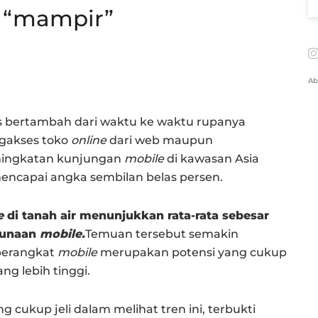
 “mampir”
Ab
s bertambah dari waktu ke waktu rupanya
gakses toko
online
dari web maupun
peningkatan kunjungan
mobile
di kawasan Asia
mencapai angka sembilan belas persen.
e
di tanah air menunjukkan rata-rata sebesar
gunaan
mobile.
Temuan tersebut semakin
perangkat
mobile
merupakan potensi yang cukup
g lebih tinggi.
g cukup jeli dalam melihat tren ini, terbukti