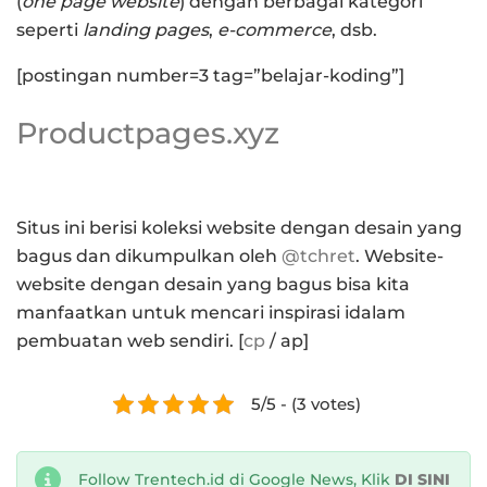
(
one page website
) dengan berbagai kategori
seperti
landing pages
,
e-commerce
, dsb.
[postingan number=3 tag=”belajar-koding”]
Productpages.xyz
Situs ini berisi koleksi website dengan desain yang
bagus dan dikumpulkan oleh
@tchret
. Website-
website dengan desain yang bagus bisa kita
manfaatkan untuk mencari inspirasi idalam
pembuatan web sendiri. [
cp
/ ap]
5/5 - (3 votes)
Follow Trentech.id di Google News, Klik
DI SINI