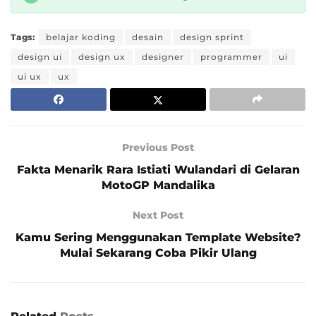
Tags:
belajar koding
desain
design sprint
design ui
design ux
designer
programmer
ui
ui ux
ux
Previous Post
Fakta Menarik Rara Istiati Wulandari di Gelaran
MotoGP Mandalika
Next Post
Kamu Sering Menggunakan Template Website?
Mulai Sekarang Coba Pikir Ulang