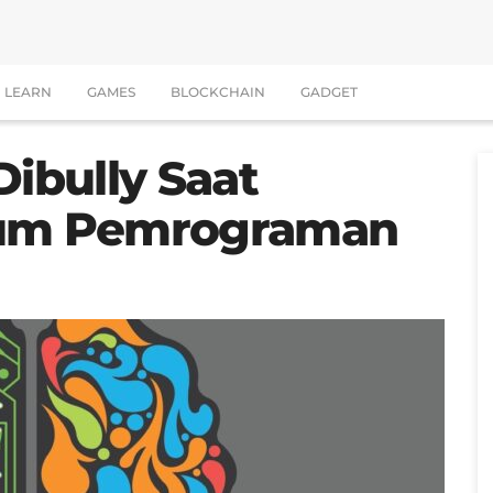
LEARN
GAMES
BLOCKCHAIN
GADGET
Dibully Saat
rum Pemrograman