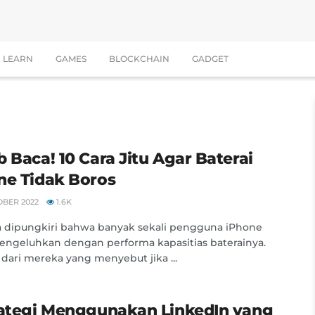
LEARN
GAMES
BLOCKCHAIN
GADGET
b Baca! 10 Cara Jitu Agar Baterai
ne Tidak Boros
OBER 2022
1.6K
a dipungkiri bahwa banyak sekali pengguna iPhone
ngeluhkan dengan performa kapasitias baterainya.
dari mereka yang menyebut jika ...
rategi Menggunakan LinkedIn yang