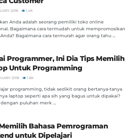
ca Customer
UARY 2018
1.4K
an Anda adalah seorang pemiliki toko online
ional. Bagaimana cara termudah untuk mempromosikan
Anda? Bagaimana cara termurah agar orang tahu ...
i Programmer, Ini Dia Tips Memilih
op Untuk Programming
RUARY 2018
1.8K
lajar programming, tidak sedikit orang bertanya-tanya
nya laptop seperti apa sih yang bagus untuk dipakai?
 dengan puluhan merk ...
 Memilih Bahasa Pemrograman
end untuk Dipelajari