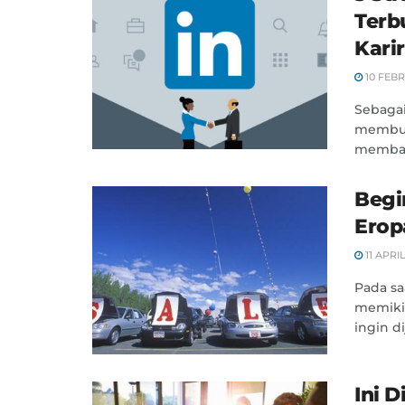
Terb
Karir
10 FEBR
Sebagai
membua
memban
Begi
Erop
11 APRIL
Pada sa
memiki
ingin d
Ini 