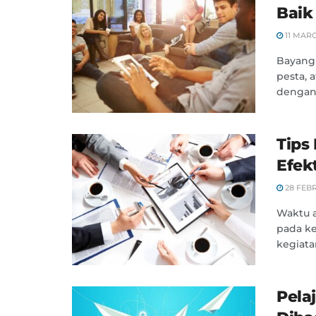
Baik
11 MARC
Bayangk
pesta, 
dengan 
Tips
Efekt
28 FEB
Waktu a
pada k
kegiat
Pelaj