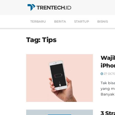
TERBARU
BERITA
STARTUP
BISNIS
Tag:
Tips
Waji
iPho
27 OCT
Tak bis
yang me
Banyak 
3 St