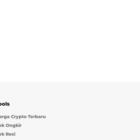
ools
arga Crypto Terbaru
ek Ongkir
ek Resi