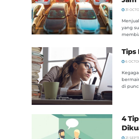
31 OCTO
Menjual
yang su
membiar
Tips
6 OCTO
Kegagal
bermain
di punca
4 Ti
Diku
21 SEPT