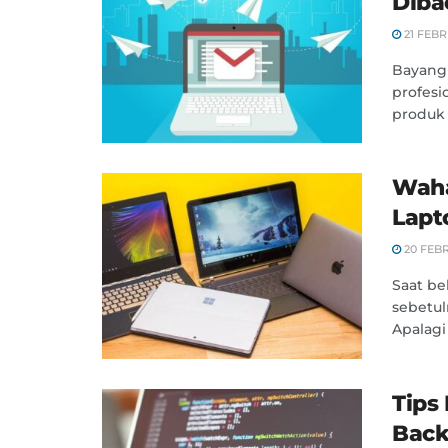
Diba
21 FEBR
Bayangk
profes
produk 
Waha
Lapt
20 FEB
Saat be
sebetul
Apalagi
Tips
Back