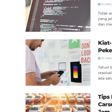
31 JANU
Tidak 
yang je
dan men
Kiat
Peke
20 JAN
Tahun b
resolus
ada satu
Tips
Cars
Jam