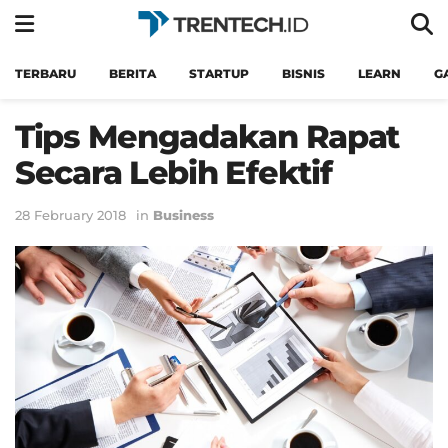
TERBARU
BERITA
STARTUP
BISNIS
LEARN
G
Tips Mengadakan Rapat
Secara Lebih Efektif
28 February 2018
in
Business