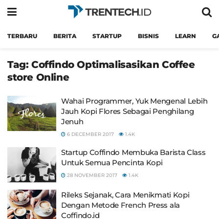
TERBARU
BERITA
STARTUP
BISNIS
LEARN
G
Tag:
Coffindo Optimalisasikan Coffee
store Online
Wahai Programmer, Yuk Mengenal Lebih
Jauh Kopi Flores Sebagai Penghilang
Jenuh
6 DECEMBER 2017
1.4K
Startup Coffindo Membuka Barista Class
Untuk Semua Pencinta Kopi
28 NOVEMBER 2017
1.4K
Rileks Sejanak, Cara Menikmati Kopi
Dengan Metode French Press ala
Coffindo.id