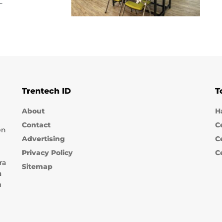
.
Trentech ID
T
About
H
Contact
C
en
Advertising
C
Privacy Policy
C
ra
Sitemap
a
m