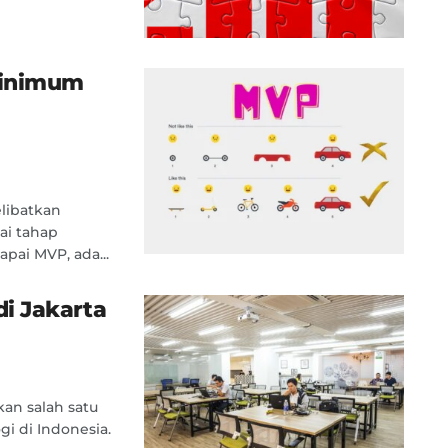
Minimum
libatkan
ai tahap
ai MVP, ada...
i Jakarta
an salah satu
gi di Indonesia.