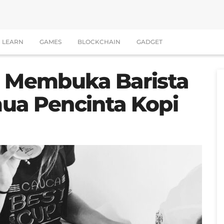
LEARN
GAMES
BLOCKCHAIN
GADGET
o Membuka Barista
ua Pencinta Kopi