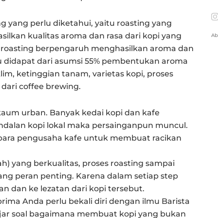
g yang perlu diketahui, yaitu roasting yang
lkan kualitas aroma dan rasa dari kopi yang
Ab
s roasting berpengaruh menghasilkan aroma dan
itu didapat dari asumsi 55% pembentukan aroma
klim, ketinggian tanam, varietas kopi, proses
dari coffee brewing.
 kaum urban. Banyak kedai kopi dan kafe
dalan kopi lokal maka persainganpun muncul.
t para pengusaha kafe untuk membuat racikan
ah) yang berkualitas, proses roasting sampai
ng peran penting. Karena dalam setiap step
 dan ke lezatan dari kopi tersebut.
prima Anda perlu bekali diri dengan ilmu Barista
elajar soal bagaimana membuat kopi yang bukan