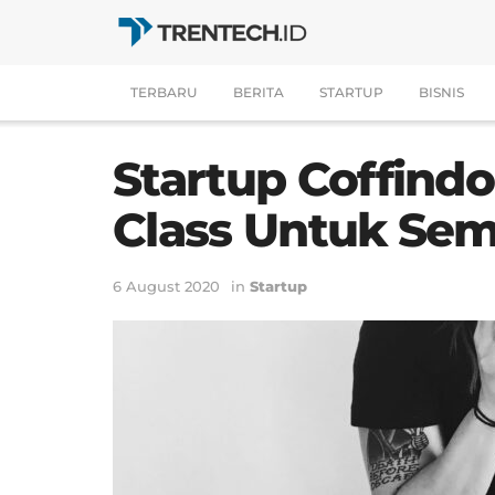
TERBARU
BERITA
STARTUP
BISNIS
Startup Coffind
Class Untuk Sem
6 August 2020
in
Startup