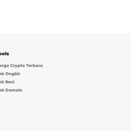
ools
arga Crypto Terbaru
ek Ongkir
ek Resi
ek Domain