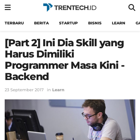
TERBARU
BERITA
STARTUP
BISNIS
LEARN
G
[Part 2] Ini Dia Skill yang
Harus Dimiliki
Programmer Masa Kini -
Backend
23 September 2017
in
Learn