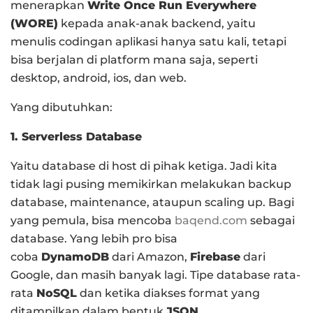
menerapkan
Write Once Run Everywhere
(WORE)
kepada anak-anak backend, yaitu
menulis codingan aplikasi hanya satu kali, tetapi
bisa berjalan di platform mana saja, seperti
desktop, android, ios, dan web.
Yang dibutuhkan:
1. Serverless Database
Yaitu database di host di pihak ketiga. Jadi kita
tidak lagi pusing memikirkan melakukan backup
database, maintenance, ataupun scaling up. Bagi
yang pemula, bisa mencoba
baqend.com
sebagai
database. Yang lebih pro bisa
coba
DynamoDB
dari Amazon,
Firebase
dari
Google, dan masih banyak lagi. Tipe database rata-
rata
NoSQL
dan ketika diakses format yang
ditampilkan dalam bentuk
JSON
.