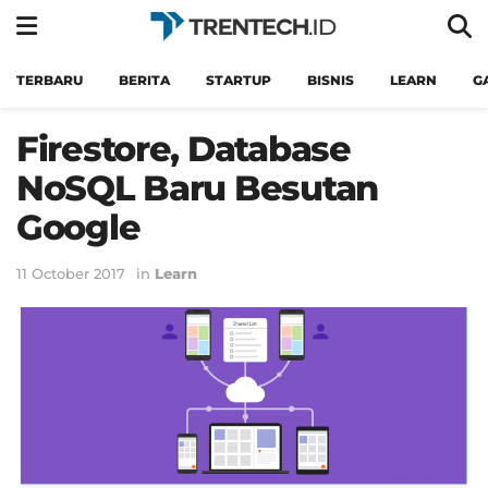
TERBARU
BERITA
STARTUP
BISNIS
LEARN
G
Firestore, Database
NoSQL Baru Besutan
Google
11 October 2017
in
Learn