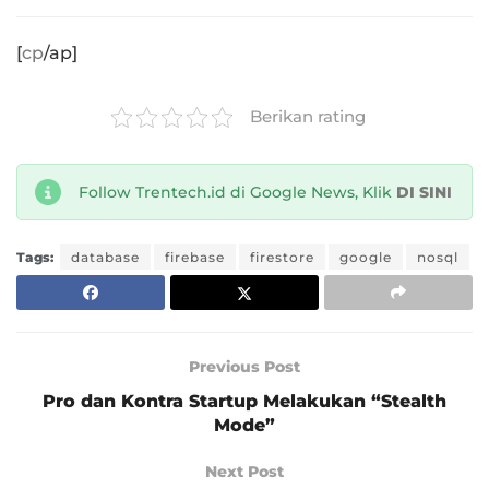
[
cp
/ap]
Berikan rating
Follow Trentech.id di Google News, Klik
DI SINI
Tags:
database
firebase
firestore
google
nosql
Previous Post
Pro dan Kontra Startup Melakukan “Stealth
Mode”
Next Post