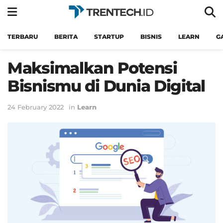
TERBARU
BERITA
STARTUP
BISNIS
LEARN
G
Maksimalkan Potensi
Bisnismu di Dunia Digital
24 February 2022
in
Learn