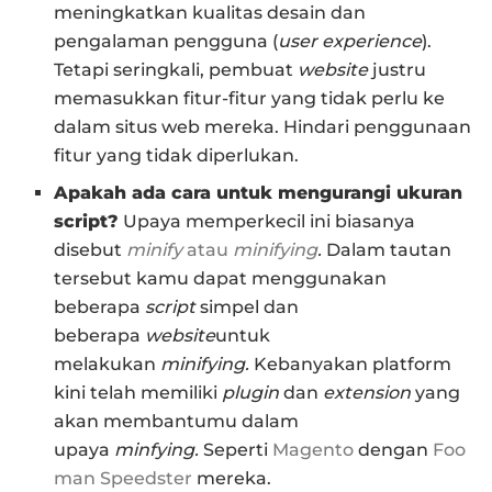
meningkatkan kualitas desain dan
pengalaman pengguna (
user experience
).
Tetapi seringkali, pembuat
website
justru
memasukkan fitur-fitur yang tidak perlu ke
dalam situs web mereka. Hindari penggunaan
fitur yang tidak diperlukan.
Apakah ada cara untuk mengurangi ukuran
script?
Upaya memperkecil ini biasanya
disebut
minify
atau
minifying
.
Dalam tautan
tersebut kamu dapat menggunakan
beberapa
script
simpel dan
beberapa
website
untuk
melakukan
minifying.
Kebanyakan platform
kini telah memiliki
plugin
dan
extension
yang
akan membantumu dalam
upaya
minfying.
Seperti
Magento
dengan
Foo
man Speedster
mereka.