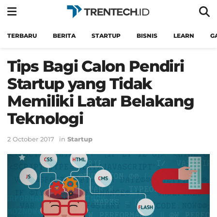
TERBARU
BERITA
STARTUP
BISNIS
LEARN
G
Tips Bagi Calon Pendiri
Startup yang Tidak
Memiliki Latar Belakang
Teknologi
2 October 2017
in
Startup