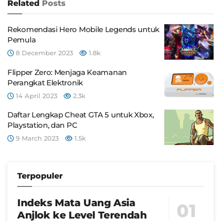
Related
Posts
Rekomendasi Hero Mobile Legends untuk
Pemula
8 December 2023
1.8k
Flipper Zero: Menjaga Keamanan
Perangkat Elektronik
14 April 2023
2.3k
Daftar Lengkap Cheat GTA 5 untuk Xbox,
Playstation, dan PC
9 March 2023
1.5k
Terpopuler
Indeks Mata Uang Asia
Anjlok ke Level Terendah