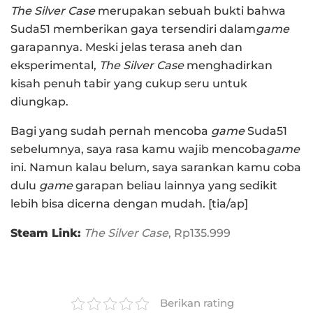
The Silver Case
merupakan sebuah bukti bahwa
Suda51 memberikan gaya tersendiri dalam
game
garapannya. Meski jelas terasa aneh dan
eksperimental,
The Silver Case
menghadirkan
kisah penuh tabir yang cukup seru untuk
diungkap.
Bagi yang sudah pernah mencoba
game
Suda51
sebelumnya, saya rasa kamu wajib mencoba
game
ini. Namun kalau belum, saya sarankan kamu coba
dulu
game
garapan beliau lainnya yang sedikit
lebih bisa dicerna dengan mudah. [tia/ap]
Steam Link:
The Silver Case
, Rp135.999
Berikan rating