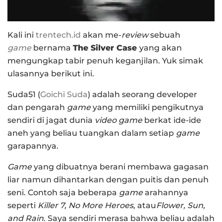
Kali ini
trentech.id
akan me-
review
sebuah
game
bernama
The Silver Case
yang akan
mengungkap tabir penuh keganjilan. Yuk simak
ulasannya berikut ini.
Suda51 (
Goichi Suda
) adalah seorang developer
dan pengarah
game
yang memiliki pengikutnya
sendiri di jagat dunia
video game
berkat ide-ide
aneh yang beliau tuangkan dalam setiap
game
garapannya.
Game
yang dibuatnya berani membawa gagasan
liar namun dihantarkan dengan puitis dan penuh
seni. Contoh saja beberapa
game
arahannya
seperti
Killer 7,
No More Heroes
, atau
Flower, Sun,
and Rain
. Saya sendiri merasa bahwa beliau adalah