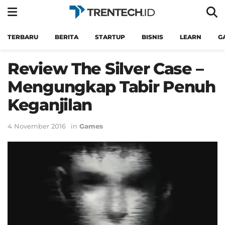
TERBARU
BERITA
STARTUP
BISNIS
LEARN
G
Review The Silver Case –
Mengungkap Tabir Penuh
Keganjilan
4 November 2016
in
Games