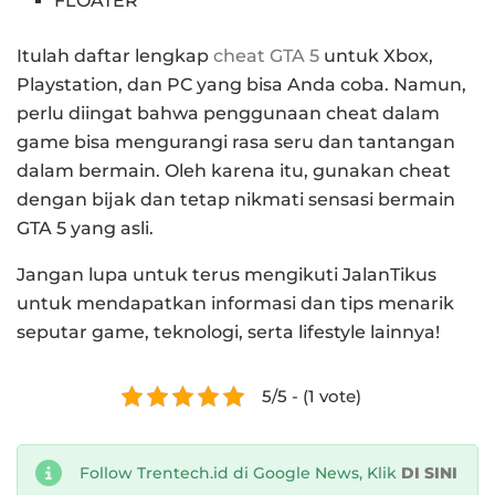
FLOATER
Itulah daftar lengkap
cheat GTA 5
untuk Xbox,
Playstation, dan PC yang bisa Anda coba. Namun,
perlu diingat bahwa penggunaan cheat dalam
game bisa mengurangi rasa seru dan tantangan
dalam bermain. Oleh karena itu, gunakan cheat
dengan bijak dan tetap nikmati sensasi bermain
GTA 5 yang asli.
Jangan lupa untuk terus mengikuti JalanTikus
untuk mendapatkan informasi dan tips menarik
seputar game, teknologi, serta lifestyle lainnya!
5/5 - (1 vote)
Follow Trentech.id di Google News, Klik
DI SINI