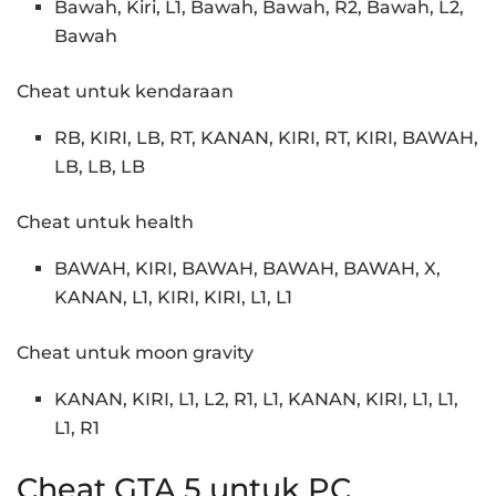
Bawah, Kiri, L1, Bawah, Bawah, R2, Bawah, L2,
Bawah
Cheat untuk kendaraan
RB, KIRI, LB, RT, KANAN, KIRI, RT, KIRI, BAWAH,
LB, LB, LB
Cheat untuk health
BAWAH, KIRI, BAWAH, BAWAH, BAWAH, X,
KANAN, L1, KIRI, KIRI, L1, L1
Cheat untuk moon gravity
KANAN, KIRI, L1, L2, R1, L1, KANAN, KIRI, L1, L1,
L1, R1
Cheat GTA 5 untuk PC