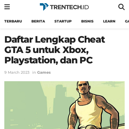
TERBARU
BERITA
STARTUP
BISNIS
LEARN
G
Daftar Lengkap Cheat
GTA 5 untuk Xbox,
Playstation, dan PC
9 March 2023
in
Games