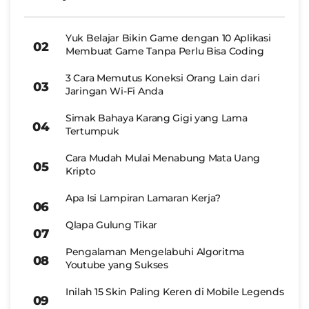
Yuk Belajar Bikin Game dengan 10 Aplikasi
Membuat Game Tanpa Perlu Bisa Coding
3 Cara Memutus Koneksi Orang Lain dari
Jaringan Wi-Fi Anda
Simak Bahaya Karang Gigi yang Lama
Tertumpuk
Cara Mudah Mulai Menabung Mata Uang
Kripto
Apa Isi Lampiran Lamaran Kerja?
Qlapa Gulung Tikar
Pengalaman Mengelabuhi Algoritma
Youtube yang Sukses
Inilah 15 Skin Paling Keren di Mobile Legends