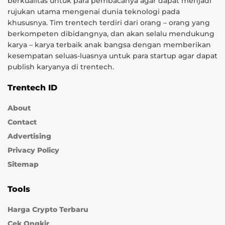
berkualitas untuk para pembacanya agar dapat menjadi
rujukan utama mengenai dunia teknologi pada
khususnya. Tim trentech terdiri dari orang – orang yang
berkompeten dibidangnya, dan akan selalu mendukung
karya – karya terbaik anak bangsa dengan memberikan
kesempatan seluas-luasnya untuk para startup agar dapat
publish karyanya di trentech.
Trentech ID
About
Contact
Advertising
Privacy Policy
Sitemap
Tools
Harga Crypto Terbaru
Cek Ongkir