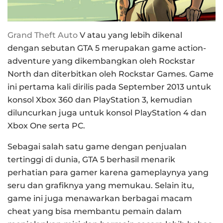
Grand Theft Auto
V atau yang lebih dikenal
dengan sebutan GTA 5 merupakan game action-
adventure yang dikembangkan oleh Rockstar
North dan diterbitkan oleh Rockstar Games. Game
ini pertama kali dirilis pada September 2013 untuk
konsol Xbox 360 dan PlayStation 3, kemudian
diluncurkan juga untuk konsol PlayStation 4 dan
Xbox One serta PC.
Sebagai salah satu game dengan penjualan
tertinggi di dunia, GTA 5 berhasil menarik
perhatian para gamer karena gameplaynya yang
seru dan grafiknya yang memukau. Selain itu,
game ini juga menawarkan berbagai macam
cheat yang bisa membantu pemain dalam