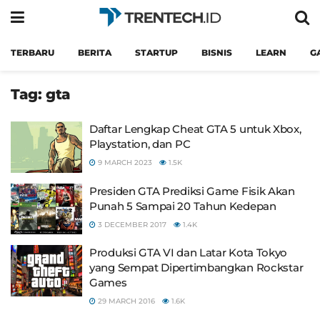
TERBARU
BERITA
STARTUP
BISNIS
LEARN
G
Tag:
gta
Daftar Lengkap Cheat GTA 5 untuk Xbox,
Playstation, dan PC
9 MARCH 2023
1.5K
Presiden GTA Prediksi Game Fisik Akan
Punah 5 Sampai 20 Tahun Kedepan
3 DECEMBER 2017
1.4K
Produksi GTA VI dan Latar Kota Tokyo
yang Sempat Dipertimbangkan Rockstar
Games
29 MARCH 2016
1.6K