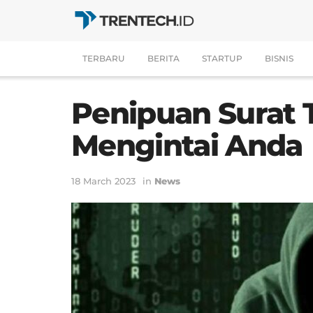
TERBARU
BERITA
STARTUP
BISNIS
Penipuan Surat 
Mengintai Anda
18 March 2023
in
News