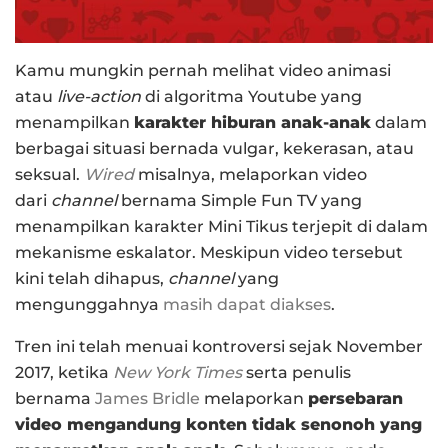
Kamu mungkin pernah melihat video animasi
atau
live-action
di algoritma Youtube yang
menampilkan
karakter hiburan anak-anak
dalam
berbagai situasi bernada vulgar, kekerasan, atau
seksual.
Wired
misalnya, melaporkan video
dari
channel
bernama Simple Fun TV yang
menampilkan karakter Mini Tikus terjepit di dalam
mekanisme eskalator. Meskipun video tersebut
kini telah dihapus,
channel
yang
mengunggahnya
masih dapat diakses
.
Tren ini telah menuai kontroversi sejak November
2017, ketika
New York Times
serta penulis
bernama
James Bridle
melaporkan
persebaran
video mengandung konten tidak senonoh yang