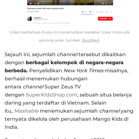
Video berbahasa Rusia ini menampilkan karakter Joker menculik
seorang anak. Sumber:
Buzzfeed
.
Sejauh ini, sejumlah
channel
tersebut dikaitkan
dengan
berbagai kelompok di negara-negara
berbeda.
Penyelidikan
New York Times
misalnya,
berhasil menemukan hubungan
antara
channel
Super Zeus TV
dengan
SuperKidsShop.com
, sebuah situs belanja
daring yang terdaftar di Vietnam. Selain
itu,
Mashable
menemukan sejumlah
channel
yang
ternyata dikelola oleh perusahaan Mango Kids di
India.