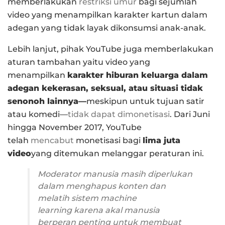
memberlakukan
restriksi umur
bagi sejumlah
video yang menampilkan karakter kartun dalam
adegan yang tidak layak dikonsumsi anak-anak.
Lebih lanjut, pihak YouTube juga memberlakukan
aturan tambahan yaitu video yang
menampilkan
karakter hiburan keluarga dalam
adegan kekerasan, seksual, atau situasi tidak
senonoh lainnya
—
meskipun untuk tujuan satir
atau komedi
—
tidak dapat dimonetisasi
. Dari Juni
hingga November 2017, YouTube
telah
mencabut
monetisasi bagi
lima juta
video
yang ditemukan melanggar peraturan ini.
Moderator manusia masih diperlukan
dalam menghapus konten dan
melatih sistem
machine
learning
karena akal manusia
berperan penting untuk membuat