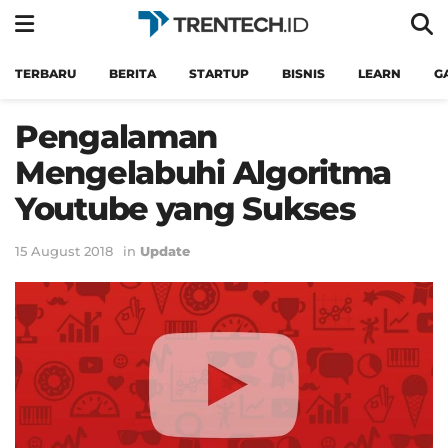
TERBARU
BERITA
STARTUP
BISNIS
LEARN
G
Pengalaman
Mengelabuhi Algoritma
Youtube yang Sukses
15 August 2018
in
Update