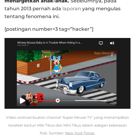
menargetkan anak-anak.
Sebelumnya, pada
tahun 2013 pernah ada
laporan
yang mengulas
tentang fenomena ini.
[postingan number=3 tag=”hacker”]
Video animasi buatan channel ‘Super Mouse TV’ yang menampilkan
karakter kartun Miki Tikus dan Mini Tikus dalam adegan kekerasan
fisik. Sumber:
New York Times
.