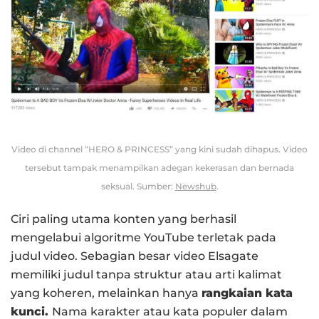
Video di channel “HERO & PRINCESS” yang kini sudah dihapus. Video
tersebut tampak menampilkan adegan kekerasan dan bernada
seksual. Sumber:
Newshub
.
Ciri paling utama konten yang berhasil
mengelabui algoritme YouTube terletak pada
judul video. Sebagian besar video Elsagate
memiliki judul tanpa struktur atau arti kalimat
yang koheren, melainkan hanya
rangkaian kata
kunci.
Nama karakter atau kata populer dalam