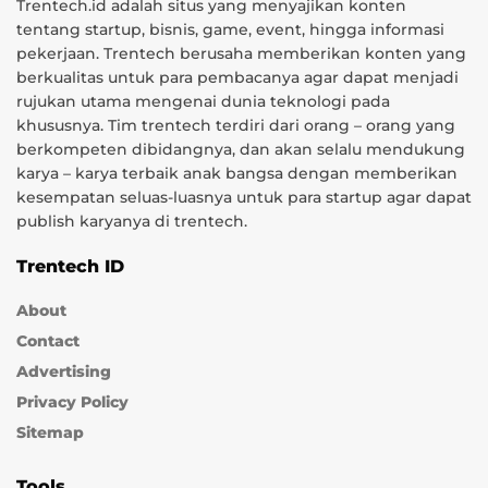
Trentech.id adalah situs yang menyajikan konten
tentang startup, bisnis, game, event, hingga informasi
pekerjaan. Trentech berusaha memberikan konten yang
berkualitas untuk para pembacanya agar dapat menjadi
rujukan utama mengenai dunia teknologi pada
khususnya. Tim trentech terdiri dari orang – orang yang
berkompeten dibidangnya, dan akan selalu mendukung
karya – karya terbaik anak bangsa dengan memberikan
kesempatan seluas-luasnya untuk para startup agar dapat
publish karyanya di trentech.
Trentech ID
About
Contact
Advertising
Privacy Policy
Sitemap
Tools