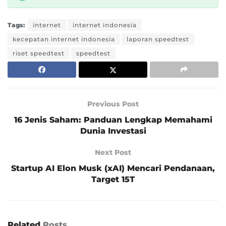
Tags:
internet
internet indonesia
kecepatan internet indonesia
laporan speedtest
riset speedtest
speedtest
Previous Post
16 Jenis Saham: Panduan Lengkap Memahami
Dunia Investasi
Next Post
Startup AI Elon Musk (xAI) Mencari Pendanaan,
Target 15T
Related
Posts