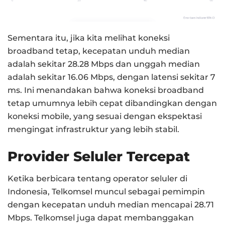
Sementara itu, jika kita melihat koneksi
broadband tetap, kecepatan unduh median
adalah sekitar 28.28 Mbps dan unggah median
adalah sekitar 16.06 Mbps, dengan latensi sekitar 7
ms. Ini menandakan bahwa koneksi broadband
tetap umumnya lebih cepat dibandingkan dengan
koneksi mobile, yang sesuai dengan ekspektasi
mengingat infrastruktur yang lebih stabil.
Provider Seluler Tercepat
Ketika berbicara tentang operator seluler di
Indonesia, Telkomsel muncul sebagai pemimpin
dengan kecepatan unduh median mencapai 28.71
Mbps. Telkomsel juga dapat membanggakan