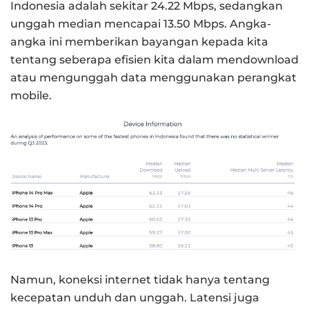
Indonesia adalah sekitar 24.22 Mbps, sedangkan
unggah median mencapai 13.50 Mbps. Angka-
angka ini memberikan bayangan kepada kita
tentang seberapa efisien kita dalam mendownload
atau mengunggah data menggunakan perangkat
mobile.
Namun, koneksi internet tidak hanya tentang
kecepatan unduh dan unggah. Latensi juga