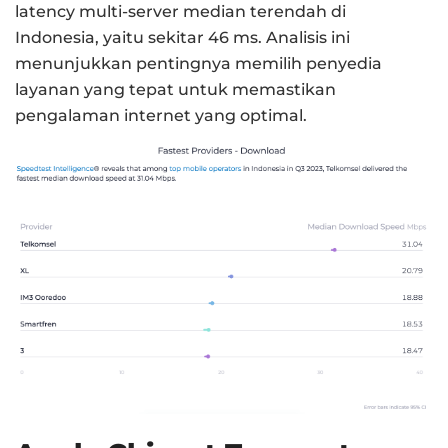
latency multi-server median terendah di
Indonesia, yaitu sekitar 46 ms. Analisis ini
menunjukkan pentingnya memilih penyedia
layanan yang tepat untuk memastikan
pengalaman internet yang optimal.