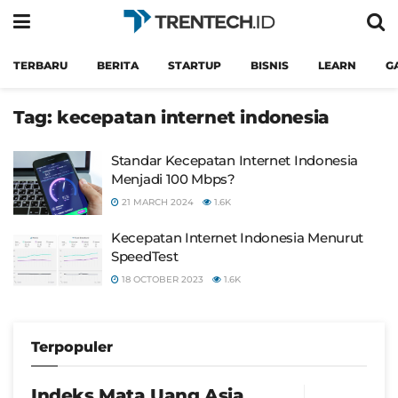
TERBARU
BERITA
STARTUP
BISNIS
LEARN
G
Tag:
kecepatan internet indonesia
Standar Kecepatan Internet Indonesia
Menjadi 100 Mbps?
21 MARCH 2024
1.6K
Kecepatan Internet Indonesia Menurut
SpeedTest
18 OCTOBER 2023
1.6K
Terpopuler
Indeks Mata Uang Asia