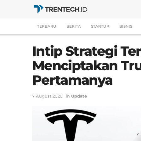
TERBARU
BERITA
STARTUP
BISNIS
Intip Strategi Te
Menciptakan Tru
Pertamanya
7 August 2020
in
Update