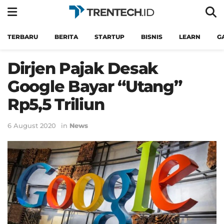
TERBARU
BERITA
STARTUP
BISNIS
LEARN
G
Dirjen Pajak Desak
Google Bayar “Utang”
Rp5,5 Triliun
6 August 2020
in
News