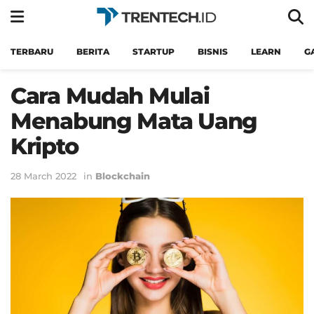
TERBARU
BERITA
STARTUP
BISNIS
LEARN
G
Cara Mudah Mulai
Menabung Mata Uang
Kripto
28 March 2022
in
Blockchain