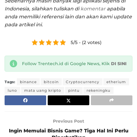
Sebenarnya masih banyak lagi aplikasi sejenis di
Indonesia, silahkan tuliskan di
komentar
apabila
anda memiliki referensi lain dan akan kami update
pada artikel ini.
5/5 - (2 votes)
Follow Trentech.id di Google News, Klik
DI SINI
Tags:
binance
bitcoin
Cryptocurrency
etherium
luno
mata uang kripto
pintu
rekeningku
Previous Post
Ingin Memulai Bisnis Game? Tiga Hal Ini Perlu