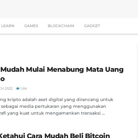
LEARN
GAMES
BLOCKCHAIN
GADGET
 Mudah Mulai Menabung Mata Uang
to
CH 2022
1.6K
ng kripto adalah aset digital yang dirancang untuk
a sebagai media pertukaran yang menggunakan
rafi yang kuat untuk mengamankan transaksi ...
Ketahui Cara Mudah Beli Bitcoin