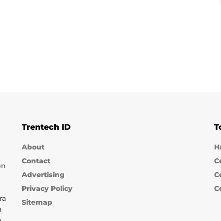
Trentech ID
T
About
H
Contact
C
en
Advertising
C
Privacy Policy
C
ra
Sitemap
a
m