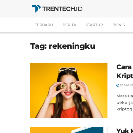
TERBARU
BERITA
STARTUP
BISNIS
Tag:
rekeningku
Cara
Krip
12 MAR
Mata ua
bekerj
kriptog
Yuk 