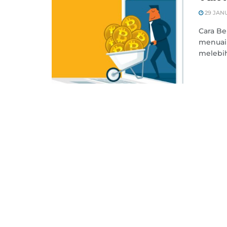
29 JANU
Cara Be
menuai 
melebihi