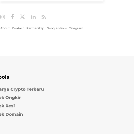
About
.
Contact
.
Partnership
.
Google News
.
Telegram
ools
arga Crypto Terbaru
ek Ongkir
ek Resi
ek Domain