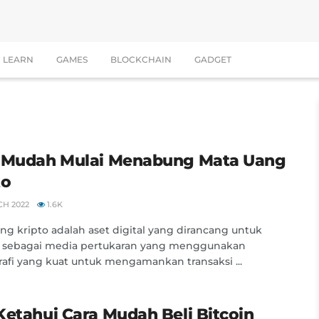
LEARN
GAMES
BLOCKCHAIN
GADGET
 Mudah Mulai Menabung Mata Uang
to
CH 2022
1.6K
ng kripto adalah aset digital yang dirancang untuk
a sebagai media pertukaran yang menggunakan
rafi yang kuat untuk mengamankan transaksi ...
Ketahui Cara Mudah Beli Bitcoin