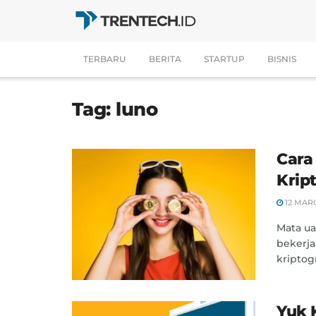
TERBARU
BERITA
STARTUP
BISNIS
Tag:
luno
Cara
Krip
12 MAR
Mata ua
bekerj
kriptog
Yuk 