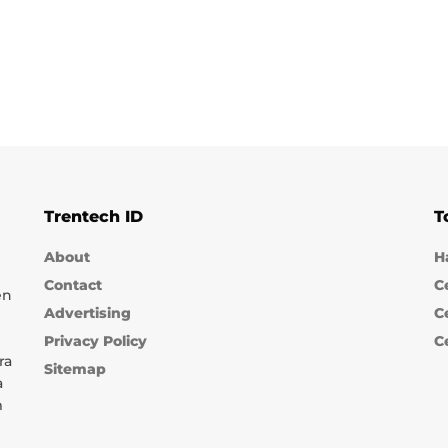
Trentech ID
T
About
H
Contact
C
en
Advertising
C
Privacy Policy
C
ra
Sitemap
a
m