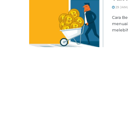
29 JANU
Cara Be
menuai 
melebihi