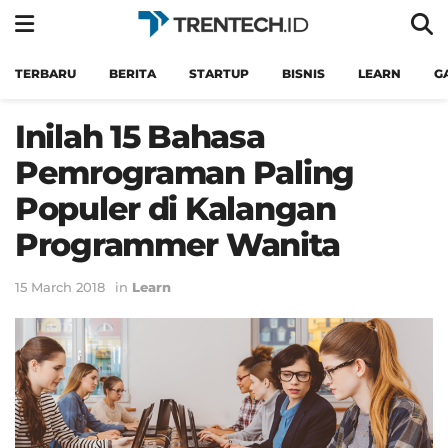
TERBARU
BERITA
STARTUP
BISNIS
LEARN
G
Inilah 15 Bahasa
Pemrograman Paling
Populer di Kalangan
Programmer Wanita
15 March 2018
in
Learn