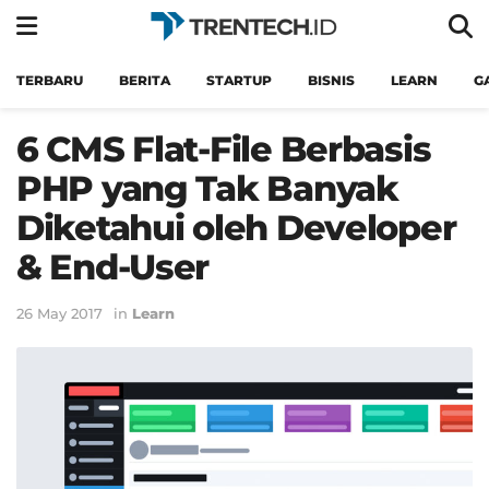
TERBARU
BERITA
STARTUP
BISNIS
LEARN
G
6 CMS Flat-File Berbasis
PHP yang Tak Banyak
Diketahui oleh Developer
& End-User
26 May 2017
in
Learn