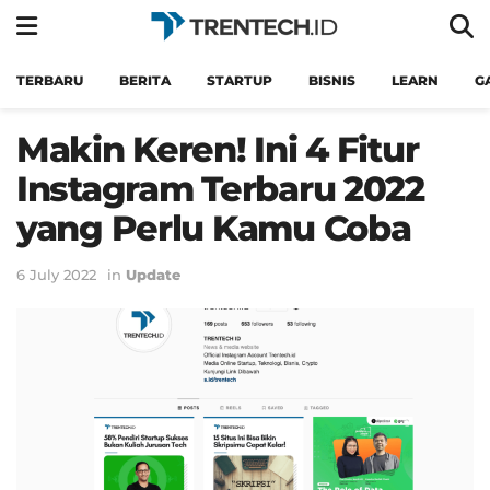
TERBARU
BERITA
STARTUP
BISNIS
LEARN
G
Makin Keren! Ini 4 Fitur
Instagram Terbaru 2022
yang Perlu Kamu Coba
6 July 2022
in
Update