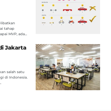
libatkan
ai tahap
ai MVP, ada...
i Jakarta
an salah satu
gi di Indonesia.
.