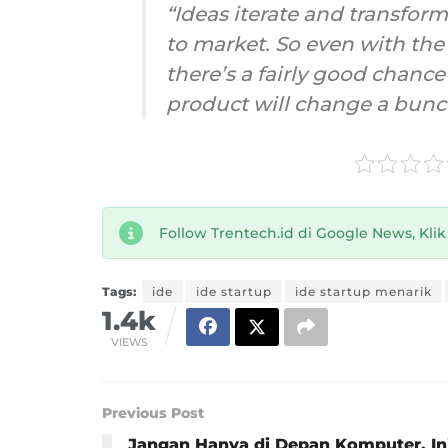
“Ideas iterate and transform
to market. So even with the
there’s a fairly good chance
product will change a bunc
Follow Trentech.id di Google News, Kli
Tags:
ide
ide startup
ide startup menarik
1.4k
VIEWS
Previous Post
Jangan Hanya di Depan Komputer, In