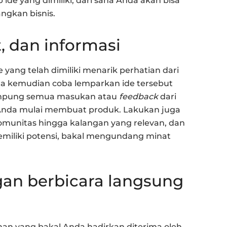
ide yang dimiliki, dari sana Anda akan bisa
ngkan bisnis.
, dan informasi
 yang telah dimiliki menarik perhatian dari
ta kemudian coba lemparkan ide tersebut
Tampung semua masukan atau
feedback
dari
Anda mulai membuat produk. Lakukan juga
 komunitas hingga kalangan yang relevan, dan
memiliki potensi, bakal mengundang minat
gan berbicara langsung
an yang bakal Anda hadirkan diterima oleh