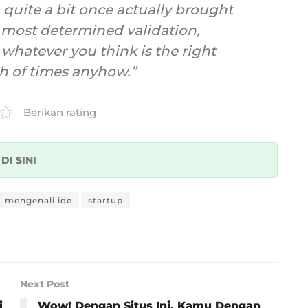
 quite a bit once actually brought
 most determined validation,
 whatever you think is the right
h of times anyhow.”
Berikan rating
k
DI SINI
mengenali ide
startup
Next Post
i
Wow! Dengan Situs Ini, Kamu Dengan