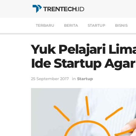
TERBARU
BERITA
STARTUP
BISNIS
Yuk Pelajari Lim
Ide Startup Agar
25 September 2017
in
Startup