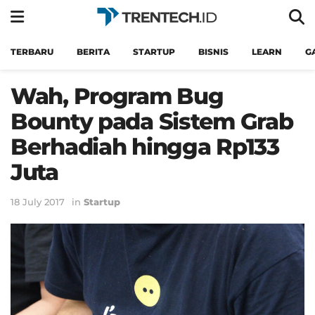
TERBARU
BERITA
STARTUP
BISNIS
LEARN
G
Wah, Program Bug
Bounty pada Sistem Grab
Berhadiah hingga Rp133
Juta
18 July 2017
in
Startup