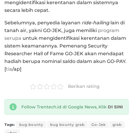
mengidentifikasi kerentanan dalam sistemnya
secara lebih cepat.
Sebelumnya, penyedia layanan
ride-hailing
lain di
tanah air, yakni GO-JEK, juga memiliki
program
serupa
untuk mengidentifikasi kerentanan dalam
sistem keamanannya. Pemenang Security
Researcher Hall of Fame GO-JEK akan mendapat
hadiah berupa nominal saldo dalam akun GO-PAY.
[
tia
/ap]
Berikan rating
Follow Trentech.id di Google News, Klik
DI SINI
Tags:
bug bounty
bug bounty grab
Go-Jek
grab
uber