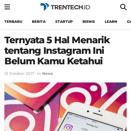
TERBARU
BERITA
STARTUP
BISNIS
LEARN
G
Ternyata 5 Hal Menarik
tentang Instagram Ini
Belum Kamu Ketahui
13 October 2017
in
News