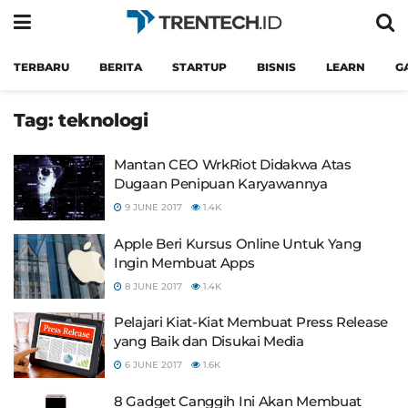
TERBARU
BERITA
STARTUP
BISNIS
LEARN
G
Tag:
teknologi
Mantan CEO WrkRiot Didakwa Atas
Dugaan Penipuan Karyawannya
9 JUNE 2017
1.4K
Apple Beri Kursus Online Untuk Yang
Ingin Membuat Apps
8 JUNE 2017
1.4K
Pelajari Kiat-Kiat Membuat Press Release
yang Baik dan Disukai Media
6 JUNE 2017
1.6K
8 Gadget Canggih Ini Akan Membuat