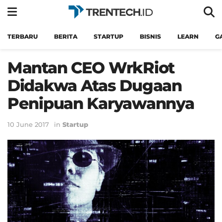
TERBARU
BERITA
STARTUP
BISNIS
LEARN
G
Mantan CEO WrkRiot
Didakwa Atas Dugaan
Penipuan Karyawannya
10 June 2017
in
Startup