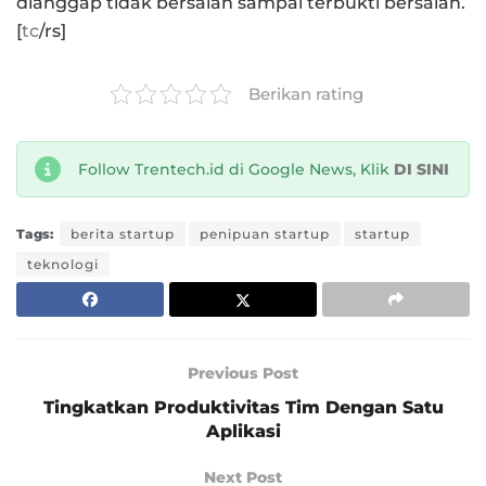
dianggap tidak bersalah sampai terbukti bersalah.
[
tc
/rs]
Berikan rating
Follow Trentech.id di Google News, Klik
DI SINI
Tags:
berita startup
penipuan startup
startup
teknologi
Previous Post
Tingkatkan Produktivitas Tim Dengan Satu
Aplikasi
Next Post