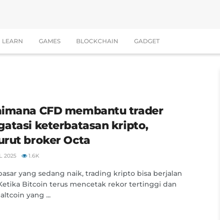
LEARN
GAMES
BLOCKCHAIN
GADGET
imana CFD membantu trader
atasi keterbatasan kripto,
rut broker Octa
L 2025
1.6K
asar yang sedang naik, trading kripto bisa berjalan
 Ketika Bitcoin terus mencetak rekor tertinggi dan
ltcoin yang ...