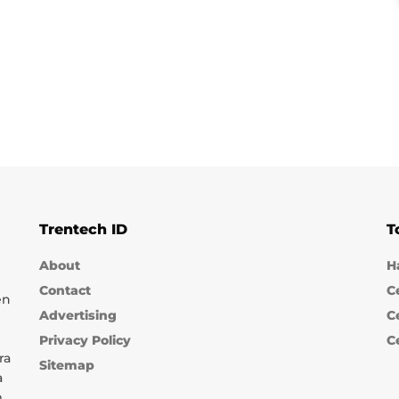
Trentech ID
T
About
H
Contact
C
en
Advertising
C
Privacy Policy
C
ra
Sitemap
a
m