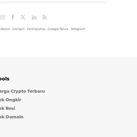
About
.
Contact
.
Partnership
.
Google News
.
Telegram
ools
arga Crypto Terbaru
ek Ongkir
ek Resi
ek Domain