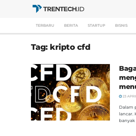
TERBARU
BERITA
STARTUP
BISNIS
Tag:
kripto cfd
Baga
meng
menu
23 APRI
Dalam p
lancar.
banyak a