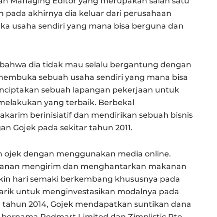
 dan Managing Editor yang merupakan salah satu
n pada akhirnya dia keluar dari perusahaan
 usaha sendiri yang mana bisa berguna dan
ahwa dia tidak mau selalu bergantung dengan
membuka sebuah usaha sendiri yang mana bisa
nciptakan sebuah lapangan pekerjaan untuk
n melakukan yang terbaik. Berbekal
arim berinisiatif dan mendirikan sebuah bisnis
gan Gojek pada sekitar tahun 2011.
an ojek dengan menggunakan media online.
 layanan mengirim dan menghantarkan makanan
kin hari semaki berkembang khususnya pada
tarik untuk menginvestasikan modalnya pada
da tahun 2014, Gojek mendapatkan suntikan dana
 bernama Redmart Limited dan Zimplistic Pte.