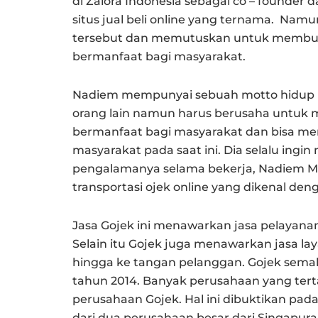
di Zalora Indonesia sebagai co – founder
situs jual beli online yang ternama. Namu
tersebut dan memutuskan untuk membuka
bermanfaat bagi masyarakat.
Nadiem mempunyai sebuah motto hidup b
orang lain namun harus berusaha untuk 
bermanfaat bagi masyarakat dan bisa me
masyarakat pada saat ini. Dia selalu ingi
pengalamanya selama bekerja, Nadiem Mak
transportasi ojek online yang dikenal den
Jasa Gojek ini menawarkan jasa pelayan
Selain itu Gojek juga menawarkan jasa
hingga ke tangan pelanggan. Gojek sema
tahun 2014. Banyak perusahaan yang ter
perusahaan Gojek. Hal ini dibuktikan pa
dari dua perusahaan besar dari Singapura