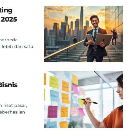
ting
 2025
 berbeda
 lebih dari satu
isnis
riset pasar,
eberhasilan