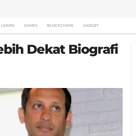
LEARN
GAMES
BLOCKCHAIN
GADGET
bih Dekat Biografi