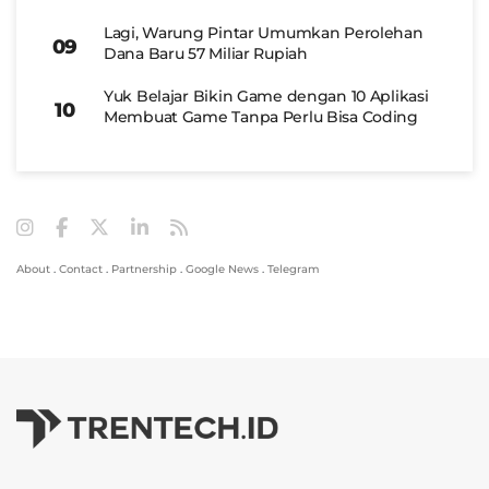
Lagi, Warung Pintar Umumkan Perolehan
Dana Baru 57 Miliar Rupiah
Yuk Belajar Bikin Game dengan 10 Aplikasi
Membuat Game Tanpa Perlu Bisa Coding
About
.
Contact
.
Partnership
.
Google News
.
Telegram