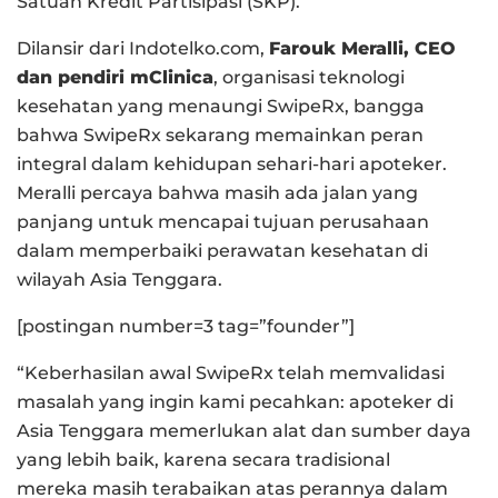
Satuan Kredit Partisipasi (SKP).
Dilansir dari Indotelko.com,
Farouk Meralli, CEO
dan pendiri mClinica
, organisasi teknologi
kesehatan yang menaungi SwipeRx, bangga
bahwa SwipeRx sekarang memainkan peran
integral dalam kehidupan sehari-hari apoteker.
Meralli percaya bahwa masih ada jalan yang
panjang untuk mencapai tujuan perusahaan
dalam memperbaiki perawatan kesehatan di
wilayah Asia Tenggara.
[postingan number=3 tag=”founder”]
“Keberhasilan awal SwipeRx telah memvalidasi
masalah yang ingin kami pecahkan: apoteker di
Asia Tenggara memerlukan alat dan sumber daya
yang lebih baik, karena secara tradisional
mereka masih terabaikan atas perannya dalam