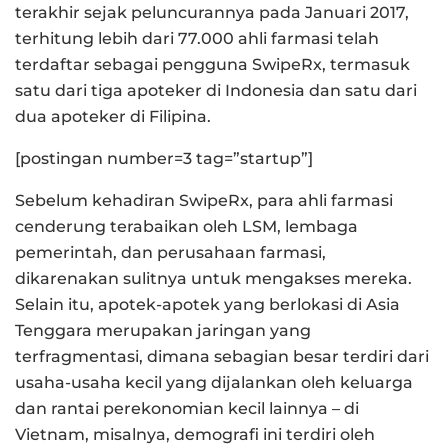
terakhir sejak peluncurannya pada Januari 2017,
terhitung lebih dari 77.000 ahli farmasi telah
terdaftar sebagai pengguna SwipeRx, termasuk
satu dari tiga apoteker di Indonesia dan satu dari
dua apoteker di Filipina.
[postingan number=3 tag=”startup”]
Sebelum kehadiran SwipeRx, para ahli farmasi
cenderung terabaikan oleh LSM, lembaga
pemerintah, dan perusahaan farmasi,
dikarenakan sulitnya untuk mengakses mereka.
Selain itu, apotek-apotek yang berlokasi di Asia
Tenggara merupakan jaringan yang
terfragmentasi, dimana sebagian besar terdiri dari
usaha-usaha kecil yang dijalankan oleh keluarga
dan rantai perekonomian kecil lainnya – di
Vietnam, misalnya, demografi ini terdiri oleh