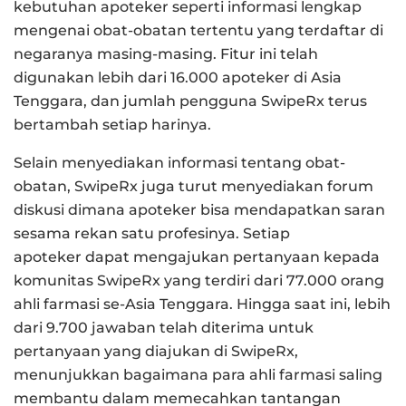
kebutuhan apoteker seperti informasi lengkap
mengenai obat-obatan tertentu yang terdaftar di
negaranya masing-masing. Fitur ini telah
digunakan lebih dari 16.000 apoteker di Asia
Tenggara, dan jumlah pengguna SwipeRx terus
bertambah setiap harinya.
Selain menyediakan informasi tentang obat-
obatan, SwipeRx juga turut menyediakan forum
diskusi dimana apoteker bisa mendapatkan saran
sesama rekan satu profesinya. Setiap
apoteker dapat mengajukan pertanyaan kepada
komunitas SwipeRx yang terdiri dari 77.000 orang
ahli farmasi se-Asia Tenggara. Hingga saat ini, lebih
dari 9.700 jawaban telah diterima untuk
pertanyaan yang diajukan di SwipeRx,
menunjukkan bagaimana para ahli farmasi saling
membantu dalam memecahkan tantangan