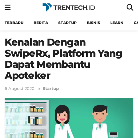
TERBARU
BERITA
STARTUP
BISNIS
LEARN
G
Kenalan Dengan
SwipeRx, Platform Yang
Dapat Membantu
Apoteker
6 August 2020
in
Startup