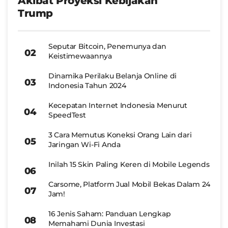
Akibat Proyeksi Kebijakan
Trump
Seputar Bitcoin, Penemunya dan
Keistimewaannya
Dinamika Perilaku Belanja Online di
Indonesia Tahun 2024
Kecepatan Internet Indonesia Menurut
SpeedTest
3 Cara Memutus Koneksi Orang Lain dari
Jaringan Wi-Fi Anda
Inilah 15 Skin Paling Keren di Mobile Legends
Carsome, Platform Jual Mobil Bekas Dalam 24
Jam!
16 Jenis Saham: Panduan Lengkap
Memahami Dunia Investasi