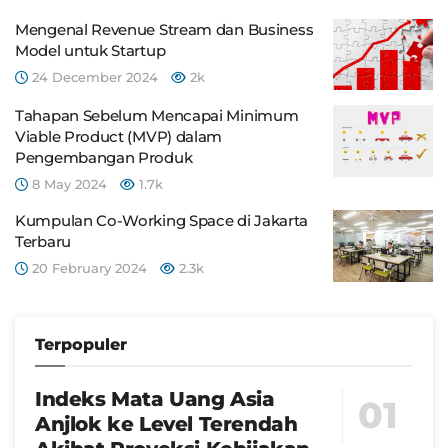
Mengenal Revenue Stream dan Business
Model untuk Startup
24 December 2024
2k
Tahapan Sebelum Mencapai Minimum
Viable Product (MVP) dalam
Pengembangan Produk
8 May 2024
1.7k
Kumpulan Co-Working Space di Jakarta
Terbaru
20 February 2024
2.3k
Terpopuler
Indeks Mata Uang Asia
Anjlok ke Level Terendah