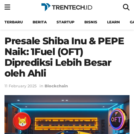
TERBARU
BERITA
STARTUP
BISNIS
LEARN
G
Presale Shiba Inu & PEPE
Naik: 1Fuel (OFT)
Diprediksi Lebih Besar
oleh Ahli
11 February 2025
in
Blockchain