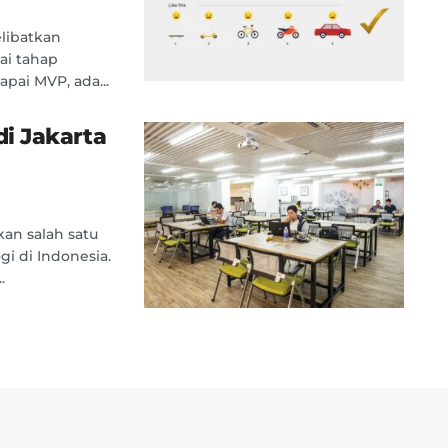
libatkan
ai tahap
ai MVP, ada...
i Jakarta
an salah satu
gi di Indonesia.
.