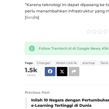
“Karena teknologi ini dapat dipasang ke t
perlu menambahkan infrastruktur yang m
[
lien
/rs]
Follow Trentech.id di Google News, Kli
Tags:
Charger
Mobil Listrik
startup
Tech
1.5k
VIEWS
Previous Post
Inilah 10 Negara dengan Pertumbuha
e-Learning Tertinggi di Dunia