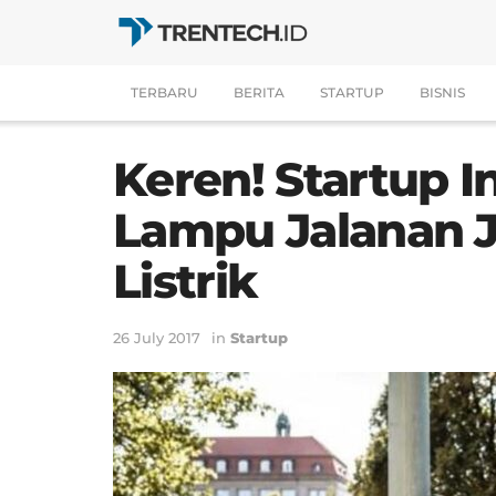
TERBARU
BERITA
STARTUP
BISNIS
Keren! Startup I
Lampu Jalanan J
Listrik
26 July 2017
in
Startup