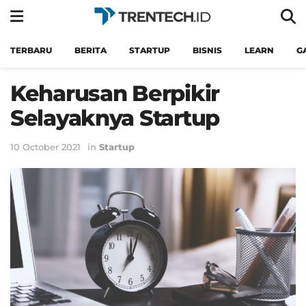
TERBARU
BERITA
STARTUP
BISNIS
LEARN
G
Keharusan Berpikir
Selayaknya Startup
10 October 2021
in
Startup