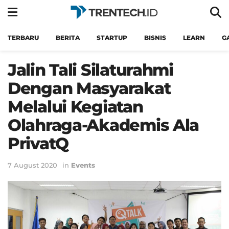
TERBARU
BERITA
STARTUP
BISNIS
LEARN
G
Jalin Tali Silaturahmi
Dengan Masyarakat
Melalui Kegiatan
Olahraga-Akademis Ala
PrivatQ
7 August 2020
in
Events