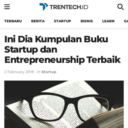
TERBARU
BERITA
STARTUP
BISNIS
LEARN
G
Ini Dia Kumpulan Buku
Startup dan
Entrepreneurship Terbaik
2 February 2018
in
Startup