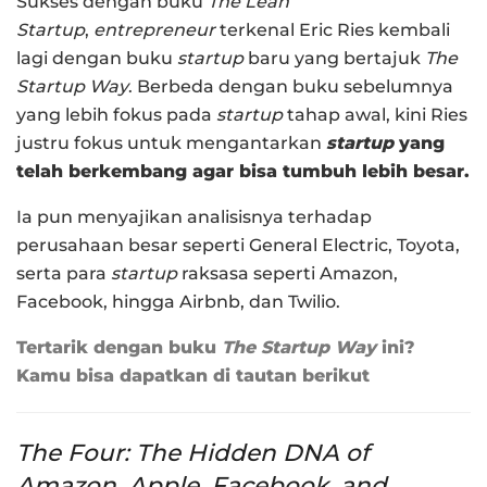
Sukses dengan buku
The Lean
Startup
,
entrepreneur
terkenal Eric Ries kembali
lagi dengan buku
startup
baru yang bertajuk
The
Startup Way
. Berbeda dengan buku sebelumnya
yang lebih fokus pada
startup
tahap awal, kini Ries
justru fokus untuk mengantarkan
startup
yang
telah berkembang agar bisa tumbuh lebih besar.
Ia pun menyajikan analisisnya terhadap
perusahaan besar seperti General Electric, Toyota,
serta para
startup
raksasa seperti Amazon,
Facebook, hingga Airbnb, dan Twilio.
Tertarik dengan buku
The Startup Way
ini?
Kamu bisa dapatkan di tautan berikut
The Four: The Hidden DNA of
Amazon, Apple, Facebook, and