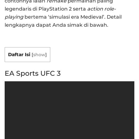
contohnya ialah
remake
permainan paling
legendaris di PlayStation 2 serta
action role-
playing
bertema ‘simulasi era Medieval’. Detail
lengkapnya dapat Anda simak di bawah.
Daftar Isi
[
show
]
EA Sports UFC 3