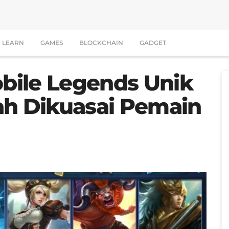
LEARN
GAMES
BLOCKCHAIN
GADGET
obile Legends Unik
ah Dikuasai Pemain