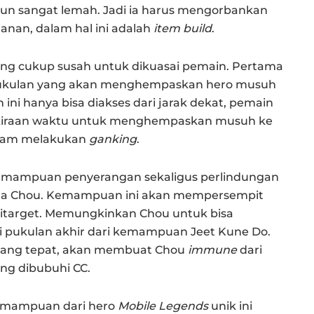
 pun sangat lemah. Jadi ia harus mengorbankan
nan, dalam hal ini adalah
item build
.
ang cukup susah untuk dikuasai pemain. Pertama
i pukulan yang akan menghempaskan hero musuh
ni hanya bisa diakses dari jarak dekat, pemain
rkiraan waktu untuk menghempaskan musuh ke
alam melakukan
ganking
.
 kemampuan penyerangan sekaligus perlindungan
una Chou. Kemampuan ini akan mempersempit
ditarget. Memungkinkan Chou untuk bisa
pukulan akhir dari kemampuan Jeet Kune Do.
 yang tepat, akan membuat Chou
immune
dari
ang dibubuhi CC.
kemampuan dari hero
Mobile Legends
unik ini