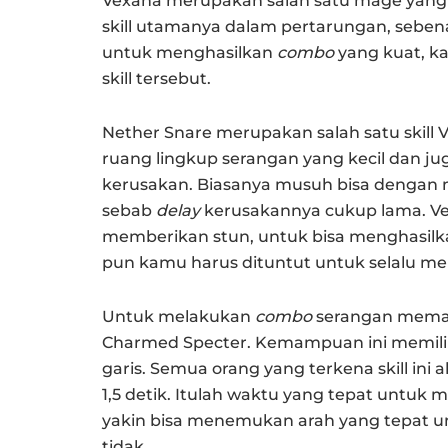
Vexana merupakan salah satu mage yang
skill utamanya dalam pertarungan, sebe
untuk menghasilkan
combo
yang kuat, k
skill tersebut.
Nether Snare merupakan salah satu skill 
ruang lingkup serangan yang kecil dan ju
kerusakan. Biasanya musuh bisa dengan
sebab
delay
kerusakannya cukup lama. Ve
memberikan stun, untuk bisa menghasilka
pun kamu harus dituntut untuk selalu meli
Untuk melakukan
combo
serangan memat
Charmed Specter. Kemampuan ini memiliki
garis. Semua orang yang terkena skill in
1,5 detik. Itulah waktu yang tepat untuk
yakin bisa menemukan arah yang tepat 
tidak.