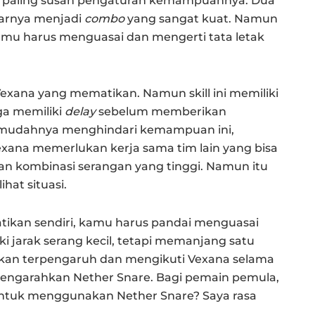
 paling susah pengaturan kemampuannya. Dua
narnya menjadi
combo
yang sangat kuat. Namun
amu harus menguasai dan mengerti tata letak
Vexana yang mematikan. Namun skill ini memiliki
ga memiliki
delay
sebelum memberikan
 mudahnya menghindari kemampuan ini,
xana memerlukan kerja sama tim lain yang bisa
n kombinasi serangan yang tinggi. Namun itu
hat situasi.
ikan sendiri, kamu harus pandai menguasai
 jarak serang kecil, tetapi memanjang satu
i akan terpengaruh dan mengikuti Vexana selama
 mengarahkan Nether Snare. Bagi pemain pemula,
untuk menggunakan Nether Snare? Saya rasa