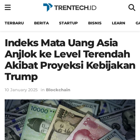
TERBARU
BERITA
STARTUP
BISNIS
LEARN
G
Indeks Mata Uang Asia
Anjlok ke Level Terendah
Akibat Proyeksi Kebijakan
Trump
10 January 2025
in
Blockchain